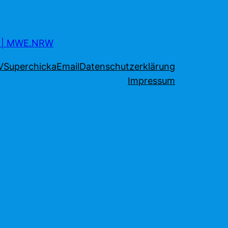
s | MWE.NRW
V
Superchicka
Email
Datenschutzerklärung
Impressum