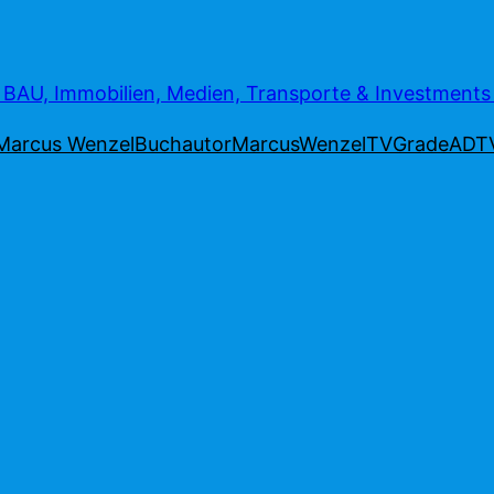
AU, Immobilien, Medien, Transporte & Investment
Marcus Wenzel
Buchautor
MarcusWenzelTV
Grade
ADT