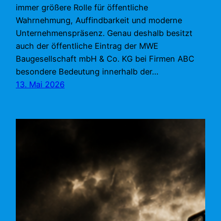
immer größere Rolle für öffentliche
Wahrnehmung, Auffindbarkeit und moderne
Unternehmenspräsenz. Genau deshalb besitzt
auch der öffentliche Eintrag der MWE
Baugesellschaft mbH & Co. KG bei Firmen ABC
besondere Bedeutung innerhalb der…
13. Mai 2026