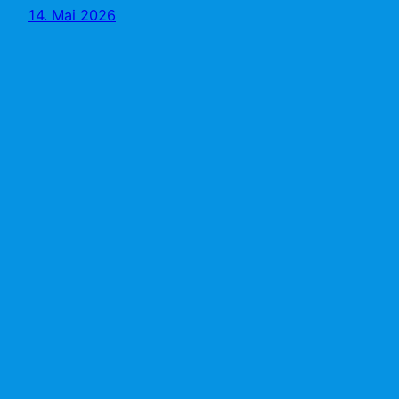
14. Mai 2026
MWE
Baugesellschaft
mbH & Co. KG mit
Eintrag bei Firmen
ABC
Die digitale Sichtbarkeit moderner Unternehmen
entsteht heute längst nicht mehr nur über