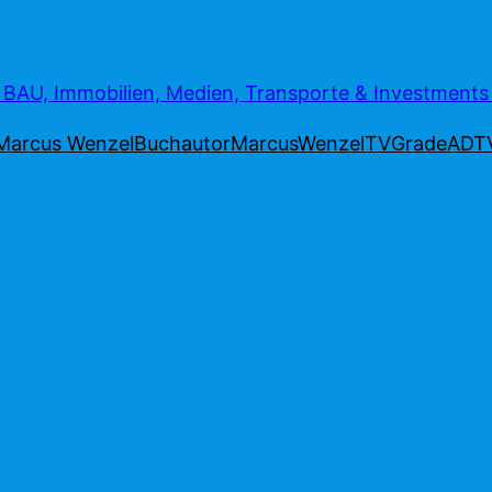
AU, Immobilien, Medien, Transporte & Investment
Marcus Wenzel
Buchautor
MarcusWenzelTV
Grade
ADT