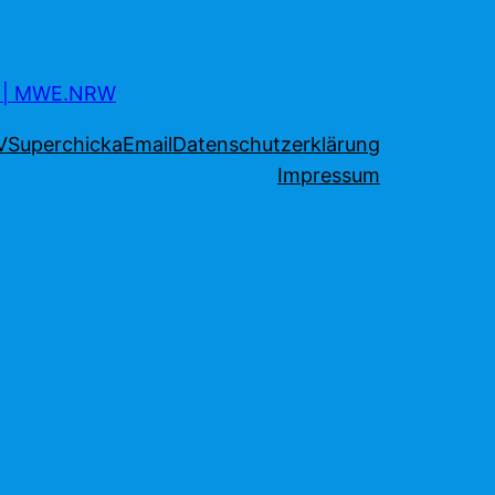
s | MWE.NRW
V
Superchicka
Email
Datenschutzerklärung
Impressum