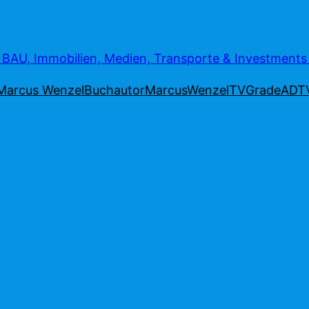
AU, Immobilien, Medien, Transporte & Investment
Marcus Wenzel
Buchautor
MarcusWenzelTV
Grade
ADT