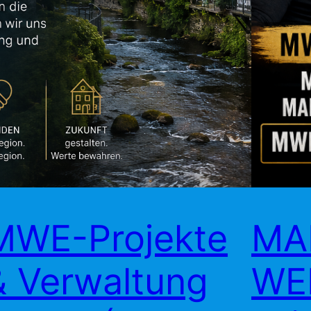
MWE-Projekte
MA
& Verwaltung
WE