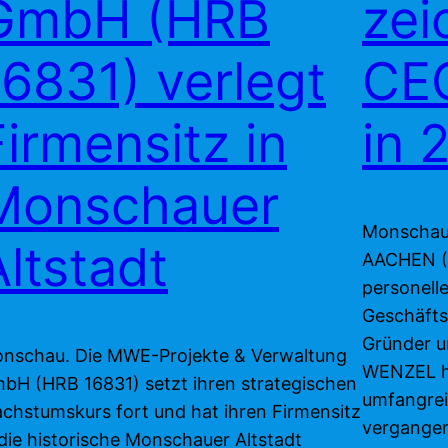
GmbH (HRB
zei
16831) verlegt
CE
Firmensitz in
in 
Monschauer
Monschau
Altstadt
AACHEN (D
personell
Geschäfts
Gründer u
nschau. Die MWE-Projekte & Verwaltung
WENZEL h
bH (HRB 16831) setzt ihren strategischen
umfangre
chstumskurs fort und hat ihren Firmensitz
vergangen
 die historische Monschauer Altstadt