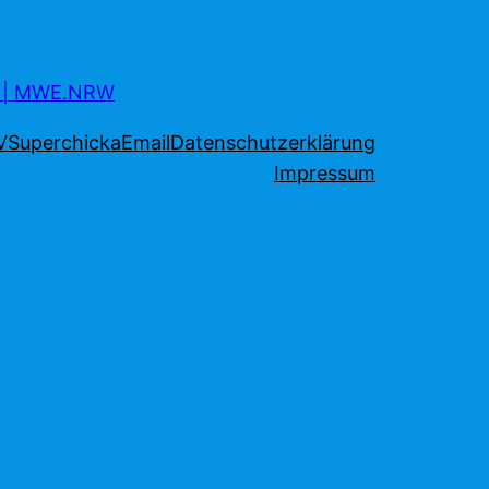
s | MWE.NRW
V
Superchicka
Email
Datenschutzerklärung
Impressum