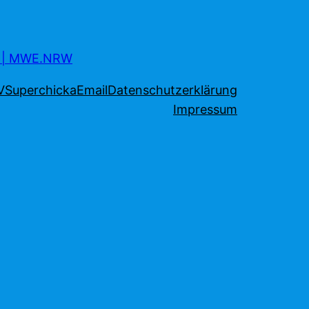
s | MWE.NRW
V
Superchicka
Email
Datenschutzerklärung
Impressum