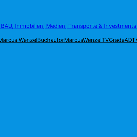
AU, Immobilien, Medien, Transporte & Investment
Marcus Wenzel
Buchautor
MarcusWenzelTV
Grade
ADT