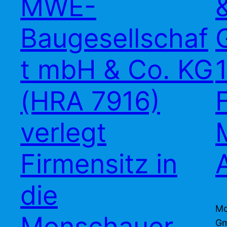
MWE-
Baugesellschaf
t mbH & Co. KG
(HRA 7916)
verlegt
Firmensitz in
die
Mo
Monschauer
Gm