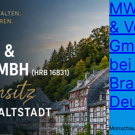
MWE
& V
Gmb
bei
Br
Deu
Monschauer