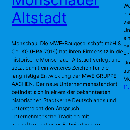
Wa
Altstadt
in
ve
Un
ei
Monschau. Die MWE-Baugesellschaft mbH &
be
Co. KG (HRA 7916) hat ihren Firmensitz in die
En
historische Monschauer Altstadt verlegt und
Un
setzt damit ein weiteres Zeichen für die
au
langfristige Entwicklung der MWE GRUPPE
Mo
AACHEN. Der neue Unternehmensstandort
11
befindet sich in einem der bekanntesten
historischen Stadtkerne Deutschlands und
unterstreicht den Anspruch,
unternehmerische Tradition mit
zukunftsorientierter Entwicklung zu