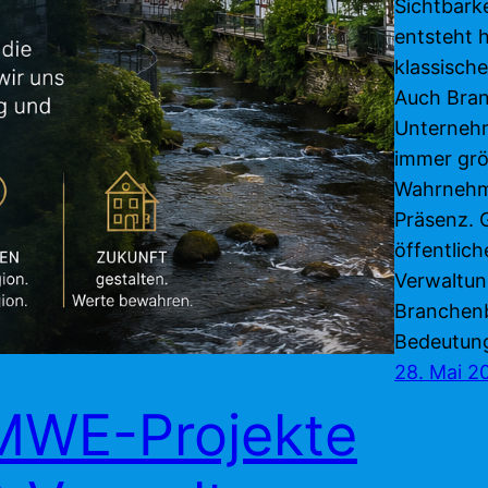
Sichtbark
entsteht 
klassisch
Auch Bran
Unternehm
immer größ
Wahrnehmu
Präsenz. 
öffentlic
Verwaltun
Branchen
Bedeutung
28. Mai 2
MWE-Projekte