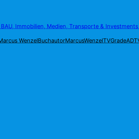
AU, Immobilien, Medien, Transporte & Investment
Marcus Wenzel
Buchautor
MarcusWenzelTV
Grade
ADT