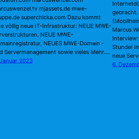
Internetd
rcuswenzel.tv mjassets.de mwe-
gebracht.
uppe.de superchicka.com Dazu kommt
(Mobilhei
ne völlig neue IT-Infrastruktur: NEUE MWE-
Marcus We
rverstrukturen, NEUE MWE-
Interview:
mainregistratur, NEUES MWE-Domain -
Stunde! I
d Servermanagement sowie vieles Mehr.…
neue Serve
 Januar 2023
6. Dezem