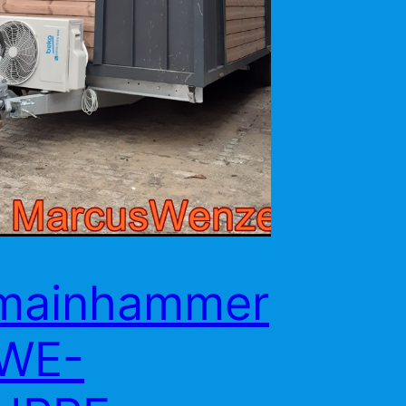
mainhammer
MWE-