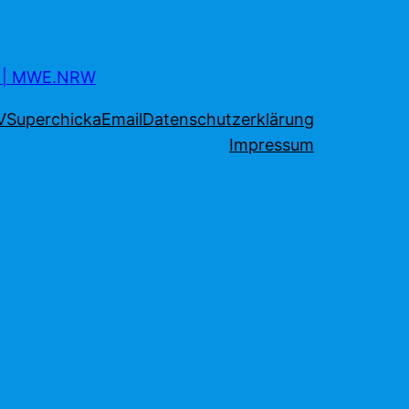
s | MWE.NRW
V
Superchicka
Email
Datenschutzerklärung
Impressum