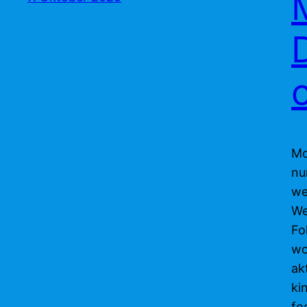
Mo
nu
we
We
Fo
wo
ak
ki
fo