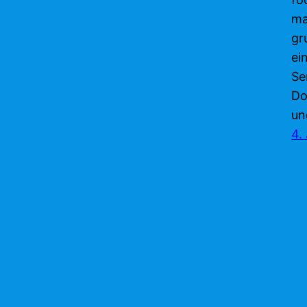
ma
gr
ei
Se
Do
un
4.