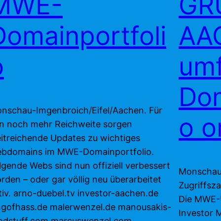
MWE-
GR
Domainportfoli
AA
o
umf
Dom
nschau-Imgenbroich/Eifel/Aachen. Für
o o
n noch mehr Reichweite sorgen
itreichende Updates zu wichtiges
bdomains im MWE-Domainportfolio.
lgende Webs sind nun offiziell verbessert
Monschau-
rden – oder gar völlig neu überarbeitet
Zugriffsz
tiv. arno-duebel.tv investor-aachen.de
Die MWE-
ngofhass.de malerwenzel.de manousakis-
Investor 
odstuff.com marcuswenzel.com