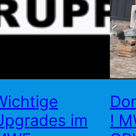
Wichtige
Do
Upgrades im
! 